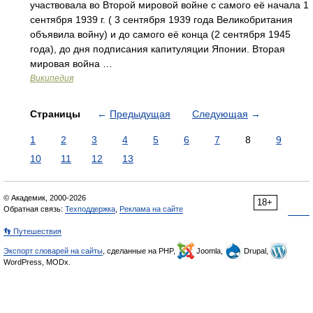
участвовала во Второй мировой войне с самого её начала 1
сентября 1939 г. ( 3 сентября 1939 года Великобритания
объявила войну) и до самого её конца (2 сентября 1945
года), до дня подписания капитуляции Японии. Вторая
мировая война …
Википедия
Страницы
←
Предыдущая
Следующая
→
1
2
3
4
5
6
7
8
9
10
11
12
13
© Академик, 2000-2026
18+
Обратная связь:
Техподдержка
,
Реклама на сайте
👣 Путешествия
Экспорт словарей на сайты
, сделанные на PHP,
Joomla,
Drupal,
WordPress, MODx.