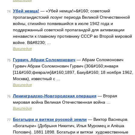
Википедия
Убей немца!
— «Убей немца!»&#160; советский
74
пропагандистский лозунг периода Великой Отечественной
войны, стихийно появившийся в июле 1942 года и
поддержанный советской пропагандой для активизации
ненависти к главному противнику СССР во Второй мировой
войне. В&#8230; …
Википедия
Гурвич, Абрам Соломонович
— Абрам Соломонович
75
Гурвич Абрам Соломонович Гурвич (30&#160;января
[11&#160;февраля]&#160;1897, Баку&#160; 18 ноября 1962,
Москва), известный с …
Википедия
Ленинградско-Новгородская операция
— Вторая
76
мировая война Великая Отечественная война …
Википедия
Богатыри и витязи русской земли
— Виктор Васнецов.
77
«Богатыри» (Добрыня Никитич, Илья Муромец и Алёша
Попович). 1881 1898. Богатыри и витязи художественные